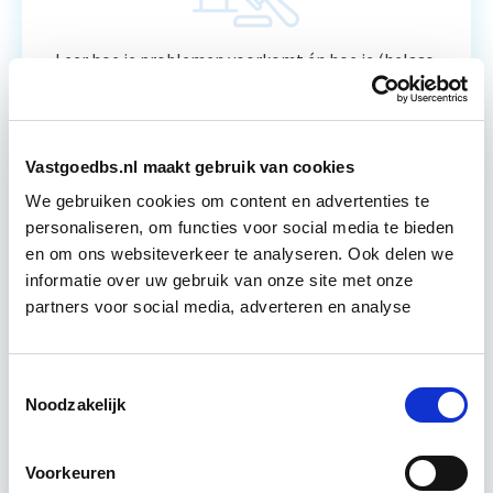
Leer hoe je problemen voorkomt én hoe je (helaas
onvermijdelijke) incidentele juridische ongelukken
zo goed mogelijk zelf kunt afhandelen. Klassikaal
en online…
Lees verder
Vastgoedbs.nl maakt gebruik van cookies
We gebruiken cookies om content en advertenties te
Utrecht en/of online
personaliseren, om functies voor social media te bieden
en om ons websiteverkeer te analyseren. Ook delen we
14 lesdag(en)
informatie over uw gebruik van onze site met onze
partners voor social media, adverteren en analyse
4 uur per week
Eerstvolgende startdatum
Toestemmingsselectie
Noodzakelijk
wo 16 sep 2026 - Utrecht of Online
Voorkeuren