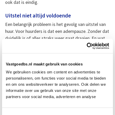
ook dat is eindig.
Uitstel niet altijd voldoende
Een belangrijk probleem is het gevolg van uitstel van
huur. Voor huurders is dat een adempauze. Zonder dat
duidelijk is of alles straks weer gaat draaien. En wat
als dan de verhuurder drie maanden achterstallige
huur komt ophalen? In de komende maanden willen de
meeste verhuurders nog niet aan kwijtschelden
Vastgoedbs.nl maakt gebruik van cookies
denken.
We gebruiken cookies om content en advertenties te
personaliseren, om functies voor social media te bieden
Hoe ziet de toekomst eruit?
en om ons websiteverkeer te analyseren. Ook delen we
Nu de lockdown versoepeld wordt, komt er weer wat
informatie over uw gebruik van onze site met onze
omzet binnen. De situatie is echter verre van normaal.
partners voor social media, adverteren en analyse
Veel klanten blijven nog weg. Veel specialisten denken
dat dit nog minimaal een jaar voortduurt. Dat
Toestemmingsselectie