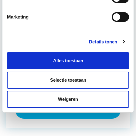
verbeteren. De belangrijkste trends in vastgoed
komen voorbij, waarbij de…
Lees verder
Marketing
Utrecht en/of online
Details tonen
15 Lesdagen lesdag(en)
4 - 8 uur per week
Alles toestaan
Eerstvolgende startdatum
Selectie toestaan
do 10 sep 2026 - Utrecht of Online
Weigeren
Meer informatie