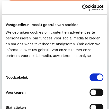
Vastgoedmanagement
Start wo 16 sep
Vastgoedbeheer
Start wo 9 sep
Vastgoedbs.nl maakt gebruik van cookies
We gebruiken cookies om content en advertenties te
personaliseren, om functies voor social media te bieden
Herontwikkeling
Start do 18 mrt
en om ons websiteverkeer te analyseren. Ook delen we
informatie over uw gebruik van onze site met onze
partners voor social media, adverteren en analyse
Relevant bij dit artikel
Toestemmingsselectie
Business Case voor Vastgoed- &
Noodzakelijk
Projectontwikkeling
Voorkeuren
Tijdens deze opleiding leer je om integraal
vastgoedprojecten te realiseren en/of te
Statistieken