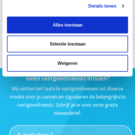
Eerstvolgende startdatum
Details tonen
wo 28 okt 2026 - Utrecht of Online
Alles toestaan
Meer informatie
Selectie toestaan
Weigeren
Geen vastgoednieuws missen?
Wij vatten het laatste vastgoednieuws uit diverse
media voor je samen en signaleren de belangrijkste
vastgoedtrends. Schrijf je in voor onze gratis
nieuwsbrief: