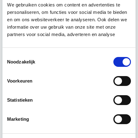
We gebruiken cookies om content en advertenties te
Relevant bij dit artikel
personaliseren, om functies voor social media te bieden
Klanttevredenheid &
en om ons websiteverkeer te analyseren. Ook delen we
Huisvestingskwaliteit
informatie over uw gebruik van onze site met onze
partners voor social media, adverteren en analyse
Het succes van het vastgoedbedrijf zit in de
uitvoering, niet in het maken van plannen.
Toestemmingsselectie
Verhoogde klanttevredenheid en
Noodzakelijk
huisvestingskwaliteit levert altijd voordeel…
Lees verder
Voorkeuren
Utrecht
Statistieken
1 lesdag lesdag(en)
Marketing
6 uur