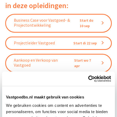
in deze opleidingen:
Business Case voor Vastgoed- &
Start do
Projectontwikkeling
10 sep
Projectleider Vastgoed
Start di 22 sep
Aankoop en Verkoop van
Start wo 7
Vastgoed
apr
Vastgoedbs.nl maakt gebruik van cookies
Relevant bij dit artikel
We gebruiken cookies om content en advertenties te
Vastgoedrecht & Bouwrecht
personaliseren, om functies voor social media te bieden