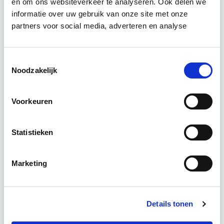
en om ons websiteverkeer te analyseren. Ook delen we
informatie over uw gebruik van onze site met onze
Leer hoe je problemen voorkomt én hoe je (helaas
partners voor social media, adverteren en analyse
onvermijdelijke) incidentele juridische ongelukken
zo goed mogelijk zelf kunt afhandelen. Klassikaal
en online…
Lees verder
Toestemmingsselectie
Noodzakelijk
Utrecht en/of online
Voorkeuren
14 lesdag(en)
Statistieken
4 uur per week
Marketing
Eerstvolgende startdatum
wo 16 sep 2026 - Utrecht of Online
Details tonen