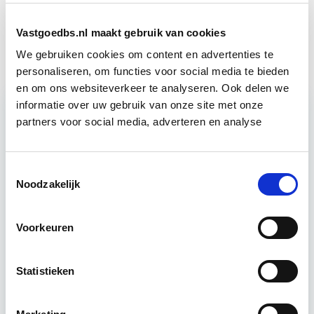
Vastgoedbs.nl maakt gebruik van cookies
Vastgoedrecht & Bouwrecht
Start wo 16 sep
We gebruiken cookies om content en advertenties te
personaliseren, om functies voor social media te bieden
en om ons websiteverkeer te analyseren. Ook delen we
informatie over uw gebruik van onze site met onze
partners voor social media, adverteren en analyse
Relevant bij dit artikel
Business Case voor Vastgoed- &
Projectontwikkeling
Toestemmingsselectie
Noodzakelijk
Tijdens deze opleiding leer je om integraal
vastgoedprojecten te realiseren en/of te
Voorkeuren
verbeteren. De belangrijkste trends in vastgoed
komen voorbij, waarbij de…
Lees verder
Statistieken
Utrecht en/of online