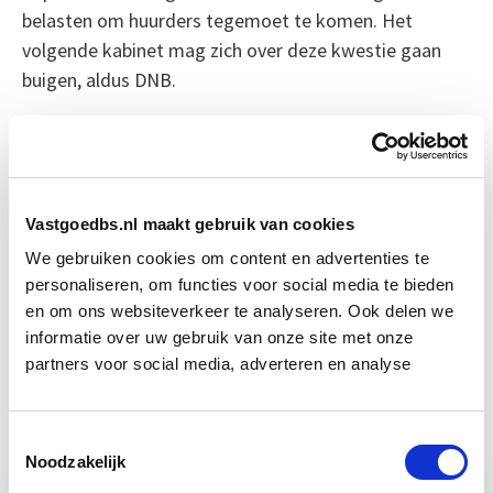
belasten om huurders tegemoet te komen. Het
volgende kabinet mag zich over deze kwestie gaan
buigen, aldus DNB.
Bron: NRC Next
Boeiend verhaal? Duik dan eens
Vastgoedbs.nl maakt gebruik van cookies
in deze opleidingen:
We gebruiken cookies om content en advertenties te
personaliseren, om functies voor social media te bieden
Huurrecht Woonruimte
Start wo 12 mei
en om ons websiteverkeer te analyseren. Ook delen we
informatie over uw gebruik van onze site met onze
partners voor social media, adverteren en analyse
Vastgoedmanagement
Start ma 14 sep
Toestemmingsselectie
Noodzakelijk