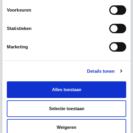
Voorkeuren
Relevant bij dit artikel
Vastgoedmarkt & Trends
Statistieken
Ontwikkelingen op de vastgoedmarkt zijn
afhankelijk van algemene economische
Marketing
ontwikkelingen, die ook tijdens deze module
worden verkend. Ook wordt er aandacht
geschonken…
Lees verder
Details tonen
Alles toestaan
Utrecht
4 lesavonden lesdag(en)
Selectie toestaan
4 uur per week
Weigeren