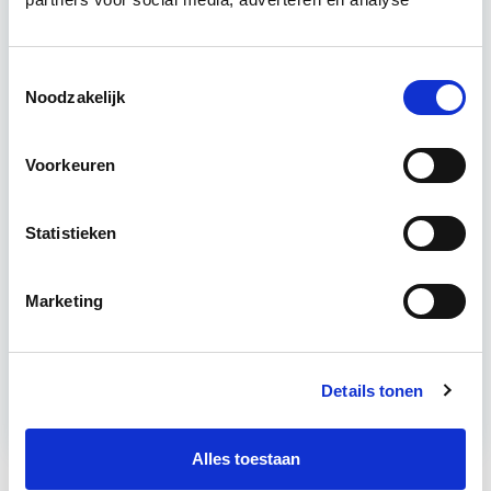
komen voorbij, waarbij de…
Lees verder
Toestemmingsselectie
Noodzakelijk
Utrecht en/of online
15 Lesdagen lesdag(en)
Voorkeuren
4 - 8 uur per week
Statistieken
Eerstvolgende startdatum
do 10 sep 2026 - Utrecht of Online
Marketing
Meer informatie
Details tonen
Alles toestaan