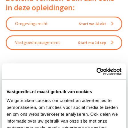
in deze opleidingen:
Omgevingsrecht
Start wo 28 okt
Vastgoedmanagement
Start ma 14 sep
Relevant bij dit artikel
Business Case voor Vastgoed- &
Vastgoedbs.nl maakt gebruik van cookies
Projectontwikkeling
We gebruiken cookies om content en advertenties te
personaliseren, om functies voor social media te bieden
Tijdens deze opleiding leer je om integraal
en om ons websiteverkeer te analyseren. Ook delen we
vastgoedprojecten te realiseren en/of te
informatie over uw gebruik van onze site met onze
verbeteren. De belangrijkste trends in vastgoed
partners voor social media, adverteren en analyse