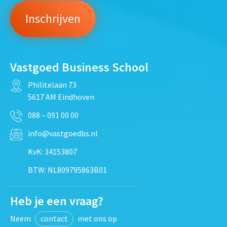
Vastgoed Business School
Philitelaan 73
5617 AM Eindhoven
088 – 091 00 00
info@vastgoedbs.nl
KvK: 34153807
BTW: NL809795863B01
Heb je een vraag?
Neem
contact
met ons op