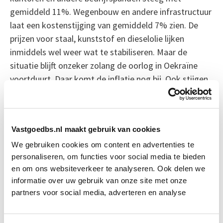
gemiddeld 11%. Wegenbouw en andere infrastructuur
laat een kostenstijging van gemiddeld 7% zien. De
prijzen voor staal, kunststof en dieselolie lijken
inmiddels wel weer wat te stabiliseren. Maar de
situatie blijft onzeker zolang de oorlog in Oekraïne
voortduurt. Daar komt de inflatie nog bij. Ook stijgen
de lonen van bouwvakkers in 2023 met 5%.
Nieuwe manieren van bouwen
Vastgoedbs.nl maakt gebruik van cookies
De stijgende kosten en de druk om te verduurzamen
We gebruiken cookies om content en advertenties te
noodzaken de bouwsector tot het nemen van
personaliseren, om functies voor social media te bieden
maatregelen. Heijmans en BAM investeerden
en om ons websiteverkeer te analyseren. Ook delen we
miljoenen in verduurzaming van hun machines.
informatie over uw gebruik van onze site met onze
Bouwmaterieel met een elektromotor is drie keer zo
partners voor social media, adverteren en analyse
duur als een vergelijkbare machine op diesel. Voor
kleinere bouwbedrijven zijn dergelijke investeringen