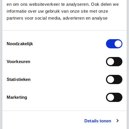
en om ons websiteverkeer te analyseren. Ook delen we
informatie over uw gebruik van onze site met onze
De opleiding Vastgoedmanagement biedt een
partners voor social media, adverteren en analyse
helder, integraal denk- en werkmodel om op
strategisch en tactisch niveau jouw
vastgoedportefeuille optimaal te exploiteren.
Toestemmingsselectie
De…
Lees verder
Noodzakelijk
Voorkeuren
Utrecht en/of Online
15 Lesdagen lesdag(en)
Statistieken
4 - 8 uur per week
Marketing
Eerstvolgende startdatum
wo 16 sep 2026 - Utrecht of Online
Details tonen