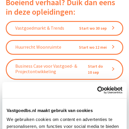
Boeiend verhaal? Duik dan eens
in deze opleidingen:
Vastgoedmarkt & Trends
Start wo 30 sep
Huurrecht Woonruimte
Start wo 12 mei
Business Case voor Vastgoed- &
Start do
Projectontwikkeling
10 sep
Vastgoedbs.nl maakt gebruik van cookies
Relevant bij dit artikel
Vastgoedmanagement
We gebruiken cookies om content en advertenties te
personaliseren, om functies voor social media te bieden