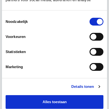
dat…
Lees verder
Toestemmingsselectie
Noodzakelijk
Utrecht of online
18 lesdagen lesdag(en)
Voorkeuren
4 uur per week zelfstudie
Statistieken
Eerstvolgende startdatum
do 24 sep 2026 - Zie lesinformatie
Marketing
Meer informatie
Details tonen
Alles toestaan