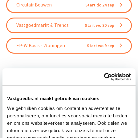
Circulair Bouwen
Start do 24 sep
Vastgoedmarkt & Trends
Start wo 30 sep
EP-W Basis - Woningen
Start wo 9 sep
Relevant bij dit artikel
Circulair Bouwen
Vastgoedbs.nl maakt gebruik van cookies
We gebruiken cookies om content en advertenties te
personaliseren, om functies voor social media te bieden
Circulair bouwen is de toekomst. Letterlijk, want in
en om ons websiteverkeer te analyseren. Ook delen we
2050 wil de Nederlandse overheid dat de
informatie over uw gebruik van onze site met onze
bouweconomie volledig circulair is. Dit betekent
partners voor social media, adverteren en analyse