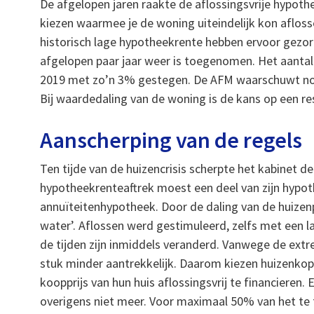
De afgelopen jaren raakte de aflossingsvrije hypoth
kiezen waarmee je de woning uiteindelijk kon aflosse
historisch lage hypotheekrente hebben ervoor gezorg
afgelopen paar jaar weer is toegenomen. Het aantal h
2019 met zo’n 3% gestegen. De AFM waarschuwt nog 
Bij waardedaling van de woning is de kans op een res
Aanscherping van de regels
Ten tijde van de huizencrisis scherpte het kabinet 
hypotheekrenteaftrek moest een deel van zijn hypoth
annuïteitenhypotheek. Door de daling van de huizen
water’. Aflossen werd gestimuleerd, zelfs met een la
de tijden zijn inmiddels veranderd. Vanwege de ext
stuk minder aantrekkelijk. Daarom kiezen huizenkop
koopprijs van hun huis aflossingsvrij te financieren.
overigens niet meer. Voor maximaal 50% van het te 