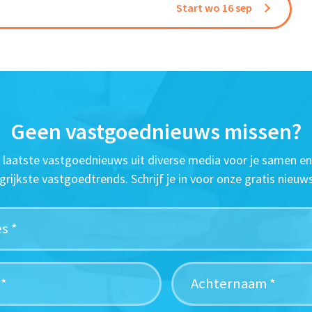
Start wo 16 sep
Geen vastgoednieuws missen?
t laatste vastgoednieuws uit diverse media voor je samen en
grijkste vastgoedtrends. Schrijf je in voor onze gratis nieuws