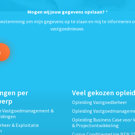
Mogen wij jouw gegevens opslaan?
*
toestemming om mijn gegevens op te slaan en mij te informeren o
vastgoednieuws.
ingen per
Veel gekozen oplei
werp
Opleiding Vastgoedbeheer
ch Vastgoedmanagement &
Opleiding Vastgoedmanagem
eidingen
Opleiding Business Case voor 
heer & Exploitatie
& Projectontwikkeling
n
Cursus Conditiemeting NEN 27