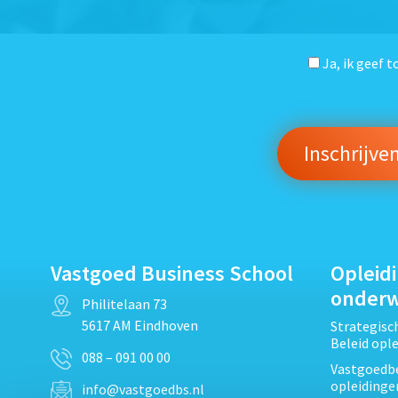
Ja, ik geef 
Vastgoed Business School
Opleid
onder
Philitelaan 73
5617 AM Eindhoven
Strategis
Beleid opl
088 – 091 00 00
Vastgoedbe
opleidinge
info@vastgoedbs.nl