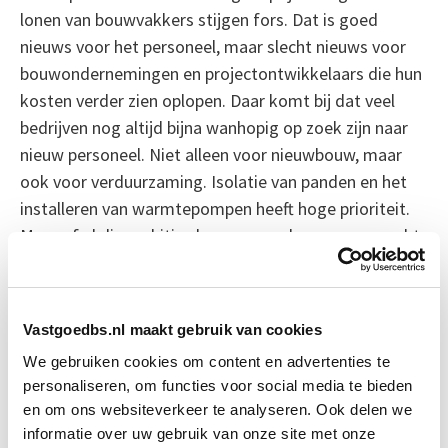
lonen van bouwvakkers stijgen fors. Dat is goed
nieuws voor het personeel, maar slecht nieuws voor
bouwondernemingen en projectontwikkelaars die hun
kosten verder zien oplopen. Daar komt bij dat veel
bedrijven nog altijd bijna wanhopig op zoek zijn naar
nieuw personeel. Niet alleen voor nieuwbouw, maar
ook voor verduurzaming. Isolatie van panden en het
installeren van warmtepompen heeft hoge prioriteit.
Maar of al die ambities kunnen worden waargemaakt
is gezien de krappe arbeidsmarkt zeer de vraag.
Bron: Cobouw
Vastgoedbs.nl maakt gebruik van cookies
We gebruiken cookies om content en advertenties te
Boeiend verhaal? Duik dan eens
personaliseren, om functies voor social media te bieden
in deze opleidingen:
en om ons websiteverkeer te analyseren. Ook delen we
informatie over uw gebruik van onze site met onze