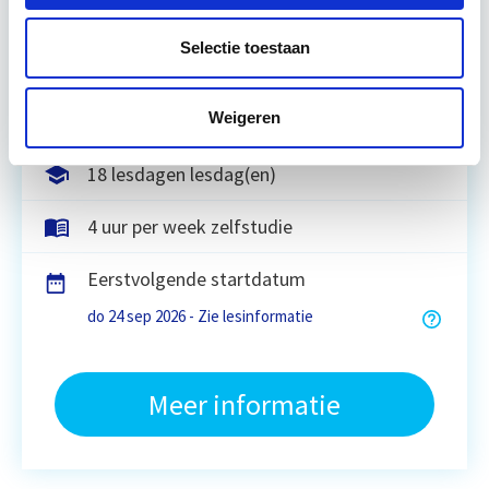
bouweconomie volledig circulair is. Dit betekent
dat…
Lees verder
Selectie toestaan
Weigeren
Utrecht of online
18 lesdagen lesdag(en)
4 uur per week zelfstudie
Eerstvolgende startdatum
do 24 sep 2026 - Zie lesinformatie
Meer informatie