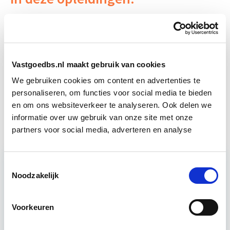
Business Case voor Vastgoed- &
Start do
Projectontwikkeling
10 sep
Vastgoedbs.nl maakt gebruik van cookies
Vastgoedbeheer
Start wo 9 sep
We gebruiken cookies om content en advertenties te
personaliseren, om functies voor social media te bieden
en om ons websiteverkeer te analyseren. Ook delen we
Vastgoedmarkt & Trends
Start wo 30 sep
informatie over uw gebruik van onze site met onze
partners voor social media, adverteren en analyse
Toestemmingsselectie
Relevant bij dit artikel
Noodzakelijk
Business Case voor Vastgoed- &
Projectontwikkeling
Voorkeuren