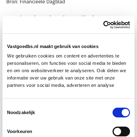
Bron: Financieele Dagblad
Boeiend verhaal? Duik dan eens
in deze opleidingen:
Business Case voor Vastgoed- &
Start do
Vastgoedbs.nl maakt gebruik van cookies
Projectontwikkeling
10 sep
We gebruiken cookies om content en advertenties te
personaliseren, om functies voor social media te bieden
en om ons websiteverkeer te analyseren. Ook delen we
Slimmer Vastgoedbeheer in de
Start wo 23
informatie over uw gebruik van onze site met onze
Praktijk
sep
partners voor social media, adverteren en analyse
Toestemmingsselectie
Noodzakelijk
Relevant bij dit artikel
Vastgoedrecht & Bouwrecht
Voorkeuren