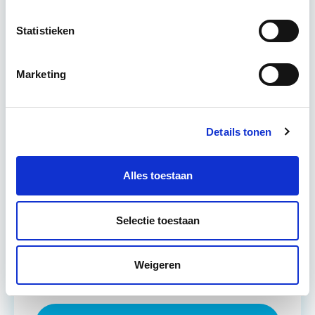
Statistieken
Leer hoe je problemen voorkomt én hoe je (helaas
onvermijdelijke) incidentele juridische ongelukken
zo goed mogelijk zelf kunt afhandelen. Klassikaal
Marketing
en online…
Lees verder
Details tonen
Utrecht en/of online
14 lesdag(en)
Alles toestaan
4 uur per week
Selectie toestaan
Eerstvolgende startdatum
Weigeren
wo 16 sep 2026 - Utrecht of Online