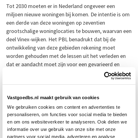
Tot 2030 moeten er in Nederland ongeveer een
miljoen nieuwe woningen bij komen. De intentie is om
een derde van deze woningen op zeventien
grootschalige woninglocaties te bouwen, waarvan een
deel Vinex-wijken. Het PBL benadrukt dat bij de
ontwikkeling van deze gebieden rekening moet
worden gehouden met de lessen uit het verleden en
dat er aandacht moet zijn voor een gevarieerd en
inclusief woningaanbod.
Bron: cobouw.nl
Vastgoedbs.nl maakt gebruik van cookies
Boeiend verhaal? Duik dan eens
We gebruiken cookies om content en advertenties te
in deze opleidingen:
personaliseren, om functies voor social media te bieden
en om ons websiteverkeer te analyseren. Ook delen we
informatie over uw gebruik van onze site met onze
Business Case voor Vastgoed- &
Start do
partners voor social media, adverteren en analyse