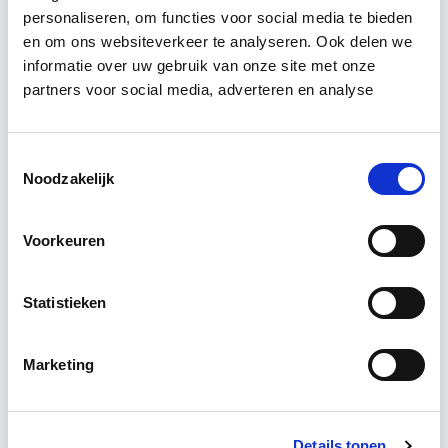
personaliseren, om functies voor social media te bieden
Relevant bij dit artikel
en om ons websiteverkeer te analyseren. Ook delen we
Vastgoedrecht & Bouwrecht
informatie over uw gebruik van onze site met onze
partners voor social media, adverteren en analyse
Leer hoe je problemen voorkomt én hoe je (helaas
onvermijdelijke) incidentele juridische ongelukken
Toestemmingsselectie
zo goed mogelijk zelf kunt afhandelen. Klassikaal
Noodzakelijk
en online…
Lees verder
Voorkeuren
Utrecht en/of online
Statistieken
14 lesdag(en)
Marketing
4 uur per week
Eerstvolgende startdatum
Details tonen