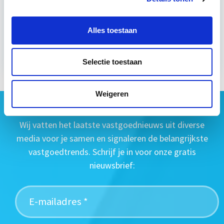
wo 16 sep 2026 - Utrecht of Online
Alles toestaan
Meer informatie
Selectie toestaan
Weigeren
Geen vastgoednieuws missen?
Wij vatten het laatste vastgoednieuws uit diverse
media voor je samen en signaleren de belangrijkste
vastgoedtrends. Schrijf je in voor onze gratis
nieuwsbrief: