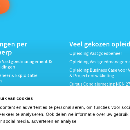
ingen per
Veel gekozen oplei
werp
Opleiding Vastgoedbeheer
ch Vastgoedmanagement &
Opleiding Vastgoedmanagem
eidingen
Opleiding Business Case voor 
heer & Exploitatie
& Projectontwikkeling
n
Cursus Conditiemeting NEN 27
cht & Contracten opleidingen
MJOP
wikkeling &
Opleiding Elementaire Bouwk
uik van cookies
ojecten opleidingen
Cursus EP-W Basis Woningen
ontent en advertenties te personaliseren, om functies voor soci
Onderhoud & Inspectie
Opleiding Professioneel VvE-
erkeer te analyseren. Ook delen we informatie over uw gebruik
en
r social media, adverteren en analyse
Opleiding Projectleider Vastg
ing en Energieprestatie