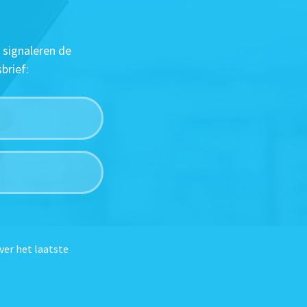
 signaleren de
brief:
ver het laatste