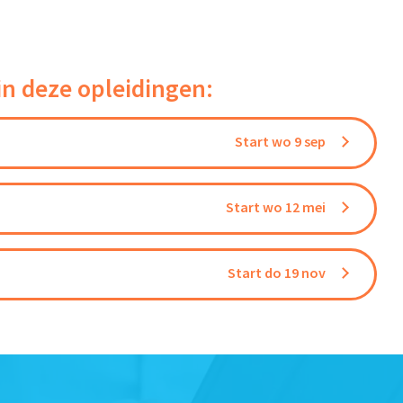
in deze opleidingen:
Start wo 9 sep
Start wo 12 mei
Start do 19 nov