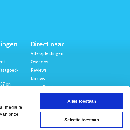
dingen
Direct naar
Alle opleidingen
ent
Over ons
Vastgoed-
Reviews
Nieuws
67 en
Accreditaties
FAQ
unde
Alles toestaan
Contact
al media te
Algemene voorwaarden
beheer
 van onze
Selectie toestaan
Privacy verklaring
oed