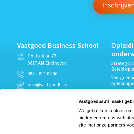
Vastgoed Business School
Opleid
onder
Philitelaan 73
5617 AM Eindhoven
Strategis
Beleid opl
088 – 091 00 00
Vastgoedbe
opleidinge
info@vastgoedbs.nl
Vastgoedre
KvK: 34153807
Projectont
Vastgoedbs.nl maakt gebr
BTW: NL809795863B01
Vastgoedpr
We gebruiken cookies om c
Techniek, 
bieden en om ons websitev
Opleiding
Heb je een vraag?
site met onze partners voo
Verduurzam