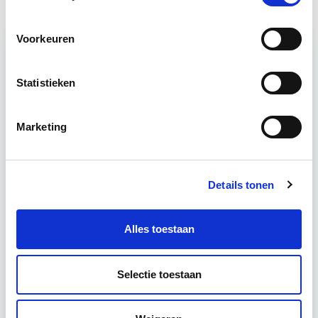
Voorkeuren
Relevant bij dit artikel
Statistieken
Circulair Bouwen
Marketing
Circulair bouwen is de toekomst. Letterlijk, want in
2050 wil de Nederlandse overheid dat de
bouweconomie volledig circulair is. Dit betekent
Details tonen
dat…
Lees verder
Alles toestaan
Utrecht of online
Selectie toestaan
18 lesdagen lesdag(en)
4 uur per week zelfstudie