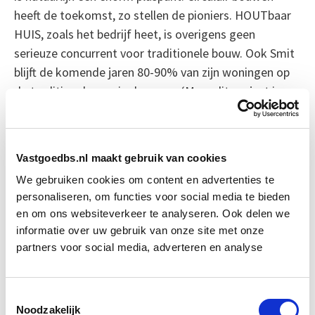
heeft de toekomst, zo stellen de pioniers. HOUTbaar
HUIS, zoals het bedrijf heet, is overigens geen
serieuze concurrent voor traditionele bouw. Ook Smit
blijft de komende jaren 80-90% van zijn woningen op
de traditionele manier bouwen. ‘Maar dit project is
daar wel een perfecte aanvulling op’, constateert hij
tevreden.
Vastgoedbs.nl maakt gebruik van cookies
Bron: Cobouw
We gebruiken cookies om content en advertenties te
personaliseren, om functies voor social media te bieden
Boeiend verhaal? Duik dan eens
en om ons websiteverkeer te analyseren. Ook delen we
in deze opleidingen:
informatie over uw gebruik van onze site met onze
partners voor social media, adverteren en analyse
Business Case voor Vastgoed- &
Start do
Projectontwikkeling
10 sep
Toestemmingsselectie
Noodzakelijk