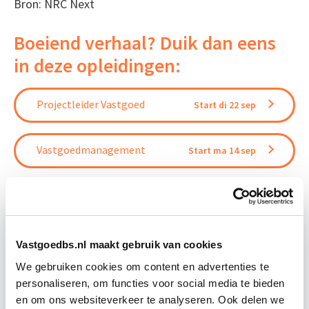
Bron: NRC Next
Boeiend verhaal? Duik dan eens
in deze opleidingen:
Projectleider Vastgoed
Start di 22 sep
Vastgoedmanagement
Start ma 14 sep
Relevant bij dit artikel
Vastgoedbs.nl maakt gebruik van cookies
Business Case voor Vastgoed- &
We gebruiken cookies om content en advertenties te
Projectontwikkeling
personaliseren, om functies voor social media te bieden
en om ons websiteverkeer te analyseren. Ook delen we