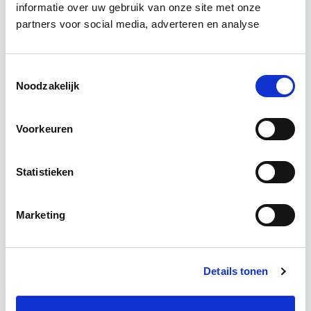
informatie over uw gebruik van onze site met onze
Tijdens deze opleiding leer je om integraal
partners voor social media, adverteren en analyse
vastgoedprojecten te realiseren en/of te
verbeteren. De belangrijkste trends in vastgoed
komen voorbij, waarbij de…
Lees verder
Toestemmingsselectie
Noodzakelijk
Utrecht en/of online
Voorkeuren
15 Lesdagen lesdag(en)
Statistieken
4 - 8 uur per week
Eerstvolgende startdatum
Marketing
do 10 sep 2026 - Utrecht of Online
Details tonen
Meer informatie