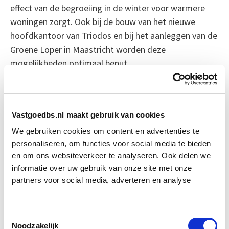
effect van de begroeiing in de winter voor warmere
woningen zorgt. Ook bij de bouw van het nieuwe
hoofdkantoor van Triodos en bij het aanleggen van de
Groene Loper in Maastricht worden deze
mogelijkheden optimaal benut.
Een gezondere bevolking in Maastricht
De Groene Loper in Maastricht is een park dat is
Vastgoedbs.nl maakt gebruik van cookies
aangelegd op de oude plek van de A2. Er zijn veel
We gebruiken cookies om content en advertenties te
wandel- en fietspaden en aan de randen van het park
personaliseren, om functies voor social media te bieden
worden 1145 huizen gebouwd. Niet alleen in de
en om ons websiteverkeer te analyseren. Ook delen we
buitenruimte wordt veel aandacht aan gezondheid
informatie over uw gebruik van onze site met onze
besteedt, maar ook binnenshuis. Ballast Nedam en
partners voor social media, adverteren en analyse
Brink Climate Systems bieden bijvoorbeeld Pure Air
systemen aan, die niet alleen ventileren, maar ook de
Toestemmingsselectie
fijnstof uit de lucht halen. Al deze maatregelen
Noodzakelijk