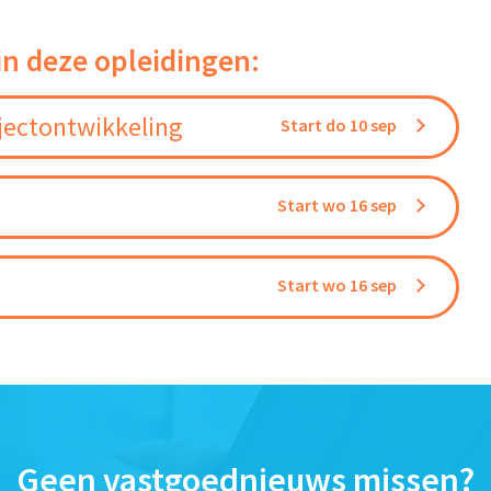
in deze opleidingen:
jectontwikkeling
Start do 10 sep
Start wo 16 sep
Start wo 16 sep
Geen vastgoednieuws missen?