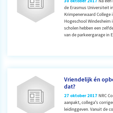
30 oktober 2017
Na een 
de Erasmus Universiteit 
Krimpenerwaard College i
Hogeschool Windesheim in
scholen hebben een zelfde
van de parkeergarage in 
Vriendelijk én op
dat?
27 oktober 2017
NRC Col
aanpakt, collega’s corrige
leidinggeven. Vanuit de co