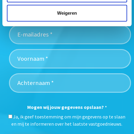
vastgoedtrends. Schrijf je in voor onze gratis
nieuwsbrief:
Weigeren
Mogen wij jouw gegevens opslaan?
*
Ja, ik geef toestemming om mijn gegevens op te slaan
en mij te informeren over het laatste vastgoednieuws.