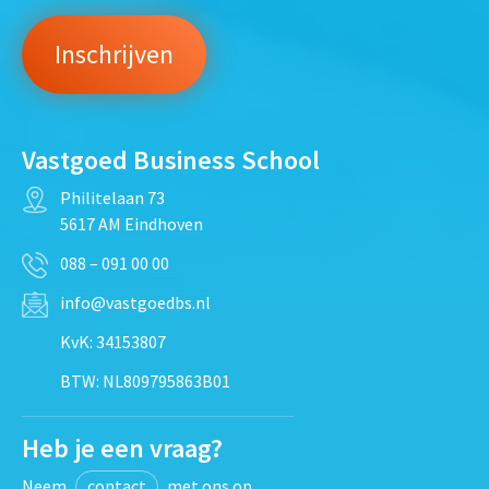
Vastgoed Business School
Philitelaan 73
5617 AM Eindhoven
088 – 091 00 00
info@vastgoedbs.nl
KvK: 34153807
BTW: NL809795863B01
Heb je een vraag?
Neem
contact
met ons op