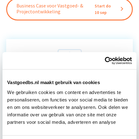
Business Case voor Vastgoed- &
Start do
Projectontwikkeling
10 sep
Relevant bij dit artikel
Business Case voor Vastgoed- &
Projectontwikkeling
Vastgoedbs.nl maakt gebruik van cookies
Tijdens deze opleiding leer je om integraal
We gebruiken cookies om content en advertenties te
vastgoedprojecten te realiseren en/of te
personaliseren, om functies voor social media te bieden
verbeteren. De belangrijkste trends in vastgoed
en om ons websiteverkeer te analyseren. Ook delen we
komen voorbij, waarbij de…
Lees verder
informatie over uw gebruik van onze site met onze
partners voor social media, adverteren en analyse
Utrecht en/of online