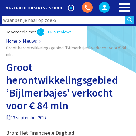
Beoordeeld met
8,6
3.615 reviews
Home
Nieuws
Groot herontwikkelingsgebied ‘Bijlmerbajes’ verkocht voor € 84
mln
Groot
herontwikkelingsgebied
‘Bijlmerbajes’ verkocht
voor € 84 mln
13 september 2017
Bron: Het Financieele Dagblad