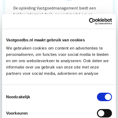
De opleiding Vastgoedmanagement biedt een
helder, integraal denk- en werkmodel om op
strategisch en tactisch niveau jouw
vastgoedportefeuille optimaal te exploiteren.
De…
Lees verder
Vastgoedbs.nl maakt gebruik van cookies
We gebruiken cookies om content en advertenties te
Utrecht en/of Online
personaliseren, om functies voor social media te bieden
en om ons websiteverkeer te analyseren. Ook delen we
15 Lesdagen lesdag(en)
informatie over uw gebruik van onze site met onze
partners voor social media, adverteren en analyse
4 - 8 uur per week
Eerstvolgende startdatum
Toestemmingsselectie
Noodzakelijk
ma 14 sep 2026 - Utrecht
Voorkeuren