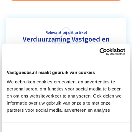
Relevant bij dit artikel
Verduurzaming Vastgoed en
DMJOP
Tijdens deze opleiding leer je duurzaamheid
integraal te benaderen, maatregelen te
Vastgoedbs.nl maakt gebruik van cookies
formuleren en te vertalen naar een duurzaam
We gebruiken cookies om content en advertenties te
meerjarenonderhoudsplan (DMJOP). Hierbij
personaliseren, om functies voor social media te bieden
worden…
Lees verder
en om ons websiteverkeer te analyseren. Ook delen we
informatie over uw gebruik van onze site met onze
partners voor social media, adverteren en analyse
Utrecht & Online
7 lesdagen lesdag(en)
Toestemmingsselectie