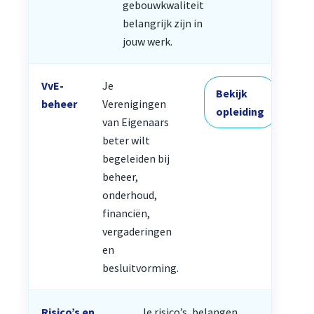
gebouwkwaliteit
belangrijk zijn in
jouw werk.
VvE-
Je
Bekijk
beheer
Verenigingen
opleiding
van Eigenaars
beter wilt
begeleiden bij
beheer,
onderhoud,
financiën,
vergaderingen
en
besluitvorming.
Risico’s en
Je risico’s, belangen,