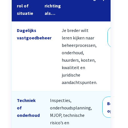
rol of
richting
situatie
als…
Dagelijks
Je breder wilt
Bekijk
vastgoedbeheer
leren kijken naar
opleidi
beheerprocessen,
onderhoud,
huurders, kosten,
kwaliteit en
juridische
aandachtspunten.
Techniek
Inspecties,
Bekijk
of
onderhoudsplanning,
opleiding
onderhoud
MJOP, technische
risico’s en