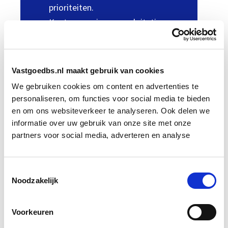
prioriteiten.
Kosten, service en exploitatie
moeten goed worden afgewogen.
Gebruikers en bewoners
verwachten duidelijke
Vastgoedbs.nl maakt gebruik van cookies
communicatie en kwaliteit.
We gebruiken cookies om content en advertenties te
VvE’s vragen om zorgvuldige
personaliseren, om functies voor social media te bieden
besluitvorming en financiële
en om ons websiteverkeer te analyseren. Ook delen we
informatie over uw gebruik van onze site met onze
onderbouwing.
partners voor social media, adverteren en analyse
Data, sensoren en AI worden
relevanter in beheer en
onderhoud.
Toestemmingsselectie
Noodzakelijk
Oppervlakten, tekeningen en
gebouwinformatie moeten
Voorkeuren
betrouwbaar zijn.