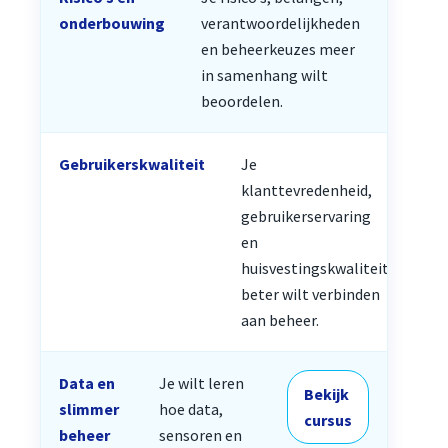
Beki
onderbouwing
verantwoordelijkheden
curs
en beheerkeuzes meer
in samenhang wilt
beoordelen.
Gebruikerskwaliteit
Je
klanttevredenheid,
gebruikerservaring
en
huisvestingskwaliteit
beter wilt verbinden
aan beheer.
Data en
Je wilt leren
Bekijk
slimmer
hoe data,
cursus
beheer
sensoren en