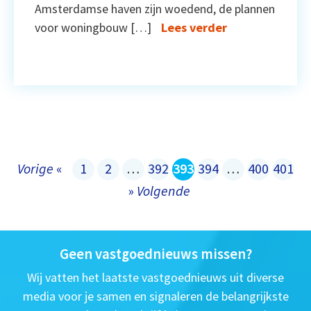
Amsterdamse haven zijn woedend, de plannen
voor woningbouw […]
Lees verder
Vorige
«
1
2
…
392
393
394
…
400
401
»
Volgende
Geen vastgoednieuws missen?
Wij vatten het laatste vastgoednieuws uit diverse
media voor je samen en signaleren de belangrijkste