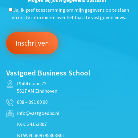
Mogen wij jouw gegevens opslaan?
*
Ja, ik geef toestemming om mijn gegevens op te slaan
en mij te informeren over het laatste vastgoednieuws.
Vastgoed Business School
Philitelaan 73
5617 AM Eindhoven
088 – 091 00 00
info@vastgoedbs.nl
KvK: 34153807
BTW: NL809795863B01