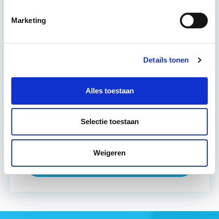
Wat zijn de financieringsmogelijkheden van een
Marketing
projectvoorstel? Uit de theorie kennen we vanouds
een projectfinancieringsstrategie waarin per fase
de inbreng van eigen…
Lees verder
Details tonen
Utrecht
Alles toestaan
Eerstvolgende startdatum
Selectie toestaan
do 19 nov 2026 - Utrecht of Online
Weigeren
Meer informatie