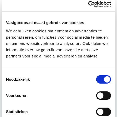
Vastgoedrekenen, opbrengsten en
Start do 5
kosten
nov
Vastgoedbs.nl maakt gebruik van cookies
We gebruiken cookies om content en advertenties te
Business Case voor Vastgoed- &
Start do
personaliseren, om functies voor social media te bieden
Projectontwikkeling
10 sep
en om ons websiteverkeer te analyseren. Ook delen we
informatie over uw gebruik van onze site met onze
partners voor social media, adverteren en analyse
Circulair Bouwen
Start do 24 sep
Toestemmingsselectie
Noodzakelijk
Voorkeuren
Relevant bij dit artikel
Vastgoedfinanciering
Statistieken