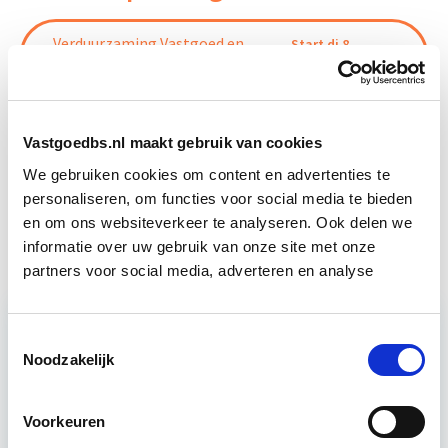
Verduurzaming Vastgoed en
Start di 8
DMJOP
sep
Business Case voor Vastgoed- &
Start do
Vastgoedbs.nl maakt gebruik van cookies
Projectontwikkeling
10 sep
We gebruiken cookies om content en advertenties te
personaliseren, om functies voor social media te bieden
EP-W Basis - Woningen
Start wo 9 sep
en om ons websiteverkeer te analyseren. Ook delen we
informatie over uw gebruik van onze site met onze
partners voor social media, adverteren en analyse
Toestemmingsselectie
Relevant bij dit artikel
Noodzakelijk
Verduurzaming Vastgoed en
DMJOP
Voorkeuren