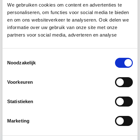
We gebruiken cookies om content en advertenties te
Bron: Het Financieele Dagblad
personaliseren, om functies voor social media te bieden
en om ons websiteverkeer te analyseren. Ook delen we
Boeiend verhaal? Duik dan eens
informatie over uw gebruik van onze site met onze
in deze opleidingen:
partners voor social media, adverteren en analyse
Herontwikkeling
Start do 18 mrt
Toestemmingsselectie
Noodzakelijk
Vastgoedmanagement: Markt,
Start wo
Strategie en Exploitatie
30 sep
Voorkeuren
Statistieken
Business Case voor Vastgoed- &
Start do
Projectontwikkeling
10 sep
Marketing