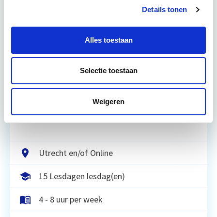
Details tonen
Relevant bij dit artikel
Vastgoedmanagement
Alles toestaan
De opleiding Vastgoedmanagement biedt een
Selectie toestaan
helder, integraal denk- en werkmodel om op
strategisch en tactisch niveau jouw
Weigeren
vastgoedportefeuille optimaal te exploiteren.
De…
Lees verder
Utrecht en/of Online
15 Lesdagen lesdag(en)
4 - 8 uur per week