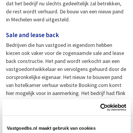
dat het bedrijf nu slechts gedeeltelijk zal betrekken,
de rest wordt verhuurd. De bouw van een nieuw pand
in Mechelen werd uitgesteld.
Sale and lease back
Bedrijven die hun vastgoed in eigendom hebben
kiezen ook vaker voor de zogenaamde sale and lease
back constructie. Het pand wordt verkocht aan een
vastgoedontwikkelaar en vervolgens gehuurd door de
oorspronkelijke eigenaar. Het nieuw te bouwen pand
van hotelkamer verhuur website Booking.com komt
hier mogelijk voor in aanmerking. Het bedrijf had flink
te lijden van de coronacrisis vanwege de
reisbeperkingen. Het te bouwen pand willen zij echter
wel in zijn geheel zelf gaan gebruiken, de
oorspronkelijke plannen daarin zijn nog niet veranderd.
Vastgoedbs.nl maakt gebruik van cookies