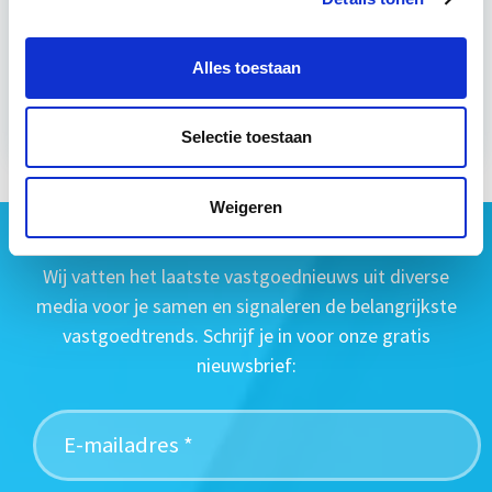
ma 14 sep 2026 - Utrecht
Alles toestaan
Meer informatie
Selectie toestaan
Weigeren
Geen vastgoednieuws missen?
Wij vatten het laatste vastgoednieuws uit diverse
media voor je samen en signaleren de belangrijkste
vastgoedtrends. Schrijf je in voor onze gratis
nieuwsbrief: