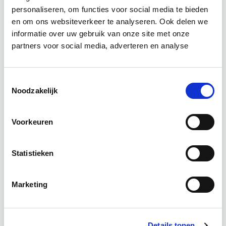
Relevant bij dit artikel
personaliseren, om functies voor social media te bieden
Vastgoedmanagement
en om ons websiteverkeer te analyseren. Ook delen we
informatie over uw gebruik van onze site met onze
partners voor social media, adverteren en analyse
De opleiding Vastgoedmanagement biedt een
helder, integraal denk- en werkmodel om op
strategisch en tactisch niveau jouw
Toestemmingsselectie
vastgoedportefeuille optimaal te exploiteren.
Noodzakelijk
De…
Lees verder
Voorkeuren
Utrecht en/of Online
Statistieken
15 Lesdagen lesdag(en)
Marketing
4 - 8 uur per week
Eerstvolgende startdatum
Details tonen