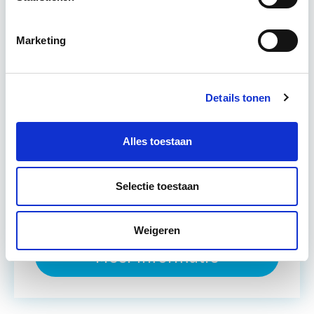
verbeteren. De belangrijkste trends in vastgoed
komen voorbij, waarbij de…
Lees verder
Marketing
Utrecht en/of online
Details tonen
15 Lesdagen lesdag(en)
4 - 8 uur per week
Alles toestaan
Eerstvolgende startdatum
Selectie toestaan
do 10 sep 2026 - Utrecht of Online
Weigeren
Meer informatie