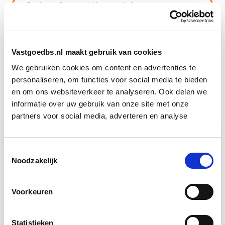
Business Case voor Vastgoed- &
Start do
Projectontwikkeling
10 sep
Vastgoedmanagement
Start wo 16 sep
Vastgoedbs.nl maakt gebruik van cookies
We gebruiken cookies om content en advertenties te
personaliseren, om functies voor social media te bieden
Circulair Bouwen
Start do 24 sep
en om ons websiteverkeer te analyseren. Ook delen we
informatie over uw gebruik van onze site met onze
partners voor social media, adverteren en analyse
Relevant bij dit artikel
Toestemmingsselectie
Business Case voor Vastgoed- &
Noodzakelijk
Projectontwikkeling
Voorkeuren
Tijdens deze opleiding leer je om integraal
vastgoedprojecten te realiseren en/of te
Statistieken