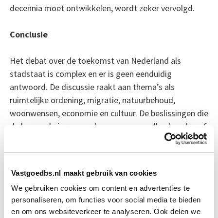
decennia moet ontwikkelen, wordt zeker vervolgd.
Conclusie
Het debat over de toekomst van Nederland als
stadstaat is complex en er is geen eenduidig
antwoord. De discussie raakt aan thema’s als
ruimtelijke ordening, migratie, natuurbehoud,
woonwensen, economie en cultuur. De beslissingen die
de komende jaren worden genomen, zullen bepalen of
Nederland een leefbare en duurzame samenleving kan
blijven voor toekomstige generaties.
Vastgoedbs.nl maakt gebruik van cookies
Bron: fd.nl
We gebruiken cookies om content en advertenties te
personaliseren, om functies voor social media te bieden
Boeiend verhaal? Duik dan eens
en om ons websiteverkeer te analyseren. Ook delen we