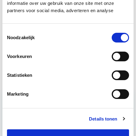
in deze opleidingen:
informatie over uw gebruik van onze site met onze
partners voor social media, adverteren en analyse
Business Case voor Vastgoed- &
Start do
Projectontwikkeling
10 sep
Toestemmingsselectie
Noodzakelijk
Vastgoedmarkt & Trends
Start wo 30 sep
Voorkeuren
Vastgoedmanagement
Start ma 14 sep
Statistieken
Marketing
Relevant bij dit artikel
Business Case voor Vastgoed- &
Details tonen
Projectontwikkeling