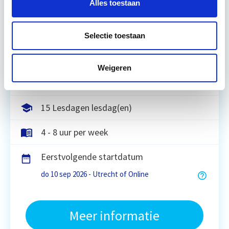
Alles toestaan
Tijdens deze opleiding leer je om integraal
vastgoedprojecten te realiseren en/of te
verbeteren. De belangrijkste trends in vastgoed
Selectie toestaan
komen voorbij, waarbij de…
Lees verder
Weigeren
Utrecht en/of online
15 Lesdagen lesdag(en)
4 - 8 uur per week
Eerstvolgende startdatum
do 10 sep 2026 - Utrecht of Online
Meer informatie