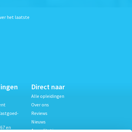
ver het laatste
dingen
Direct naar
Alle opleidingen
ent
Over ons
Vastgoed-
Reviews
Nieuws
67 en
Accreditaties