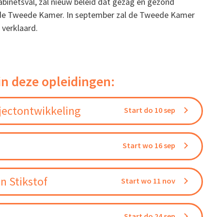
abinetsval, zal nieuw beleid dat gezag en gezond
in de Tweede Kamer. In september zal de Tweede Kamer
 verklaard.
in deze opleidingen:
jectontwikkeling
Start do 10 sep
Start wo 16 sep
n Stikstof
Start wo 11 nov
Start do 24 sep