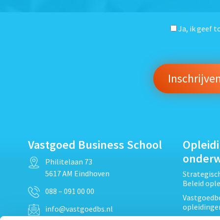
Ja, ik geef 
Vastgoed Business School
Opleid
onder
Philitelaan 73
5617 AM Eindhoven
Strategis
Beleid opl
088 – 091 00 00
Vastgoedbe
opleidinge
info@vastgoedbs.nl