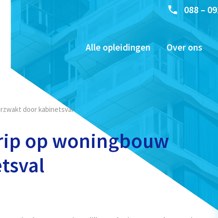
088 – 09
Alle opleidingen
Over ons
rzwakt door kabinetsval
grip op woningbouw
tsval