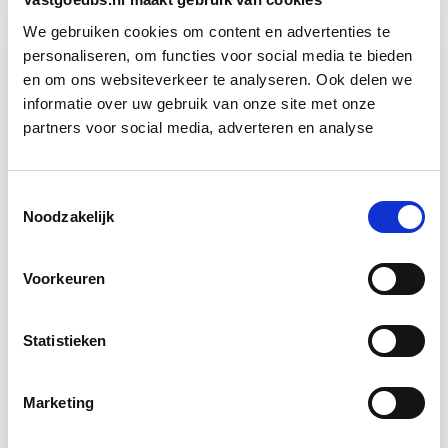
We gebruiken cookies om content en advertenties te
personaliseren, om functies voor social media te bieden
en om ons websiteverkeer te analyseren. Ook delen we
Relevant bij dit artikel
informatie over uw gebruik van onze site met onze
Business Case voor Vastgoed- &
partners voor social media, adverteren en analyse
Projectontwikkeling
Toestemmingsselectie
Tijdens deze opleiding leer je om integraal
Noodzakelijk
vastgoedprojecten te realiseren en/of te
verbeteren. De belangrijkste trends in vastgoed
komen voorbij, waarbij de…
Lees verder
Voorkeuren
Statistieken
Utrecht en/of online
15 Lesdagen lesdag(en)
Marketing
4 - 8 uur per week