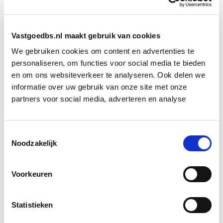
woningen tot dit maximum mag dan volgens
GroenLinks niet meer dan 1350 euro per maand
bedragen. Minister De Jonge vindt dit geen goed idee.
Vastgoedbs.nl maakt gebruik van cookies
Hij vreest dat grote beleggers zoals pensioenfondsen
We gebruiken cookies om content en advertenties te
dan niet meer investeren in de bouw van betaalbare
personaliseren, om functies voor social media te bieden
huurwoningen. Daarmee komt zijn opdracht in de knel
en om ons websiteverkeer te analyseren. Ook delen we
om tot 2030 minimaal 900.000 nieuwe woningen te
informatie over uw gebruik van onze site met onze
laten bouwen.
partners voor social media, adverteren en analyse
Bron: Het Financieele Dagblad
Toestemmingsselectie
Noodzakelijk
Boeiend verhaal? Duik dan eens
in deze opleidingen:
Voorkeuren
Vastgoedrecht
Start wo 10 mrt
Statistieken