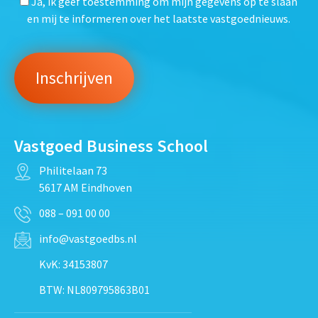
Ja, ik geef toestemming om mijn gegevens op te slaan
en mij te informeren over het laatste vastgoednieuws.
Vastgoed Business School
Philitelaan 73
5617 AM Eindhoven
088 – 091 00 00
info@vastgoedbs.nl
KvK: 34153807
BTW: NL809795863B01