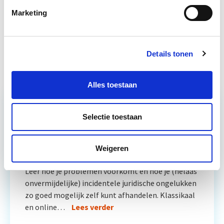
Vastgoedmanagement: Markt,
Start wo
Marketing
Strategie en Exploitatie
30 sep
Huurrecht Woonruimte
Start wo 12 mei
Details tonen
Alles toestaan
Selectie toestaan
Relevant bij dit artikel
Vastgoedrecht & Bouwrecht
Weigeren
Leer hoe je problemen voorkomt én hoe je (helaas
onvermijdelijke) incidentele juridische ongelukken
zo goed mogelijk zelf kunt afhandelen. Klassikaal
en online…
Lees verder