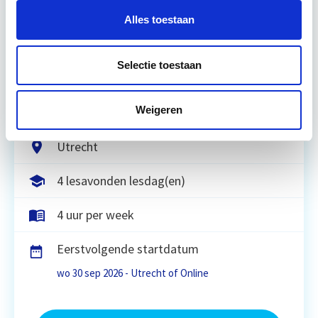
Alles toestaan
Ontwikkelingen op de vastgoedmarkt zijn
afhankelijk van algemene economische
ontwikkelingen, die ook tijdens deze module
Selectie toestaan
worden verkend. Ook wordt er aandacht
geschonken…
Lees verder
Weigeren
Utrecht
4 lesavonden lesdag(en)
4 uur per week
Eerstvolgende startdatum
wo 30 sep 2026 - Utrecht of Online