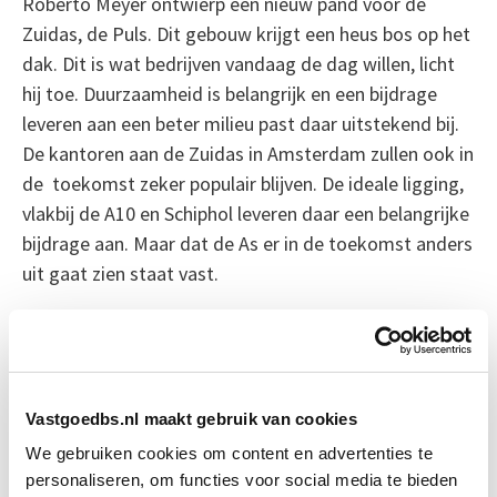
Roberto Meyer ontwierp een nieuw pand voor de
Zuidas, de Puls. Dit gebouw krijgt een heus bos op het
dak. Dit is wat bedrijven vandaag de dag willen, licht
hij toe. Duurzaamheid is belangrijk en een bijdrage
leveren aan een beter milieu past daar uitstekend bij.
De kantoren aan de Zuidas in Amsterdam zullen ook in
de toekomst zeker populair blijven. De ideale ligging,
vlakbij de A10 en Schiphol leveren daar een belangrijke
bijdrage aan. Maar dat de As er in de toekomst anders
uit gaat zien staat vast.
Bron: Het Financieele Dagblad
Boeiend verhaal? Duik dan eens
Vastgoedbs.nl maakt gebruik van cookies
in deze opleidingen:
We gebruiken cookies om content en advertenties te
personaliseren, om functies voor social media te bieden
Vastgoedmanagement
Start wo 16 sep