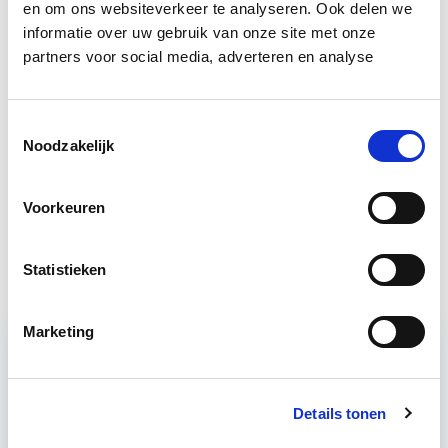
en om ons websiteverkeer te analyseren. Ook delen we
informatie over uw gebruik van onze site met onze
partners voor social media, adverteren en analyse
Business Case voor Vastgoed- &
Start do
Projectontwikkeling
10 sep
Toestemmingsselectie
Noodzakelijk
Conceptontwikkeling
Start do 4 mrt
Voorkeuren
Verduurzaming Vastgoed en
Start di 8
DMJOP
sep
Statistieken
Marketing
Relevant bij dit artikel
Vastgoedmarkt & Trends
Details tonen