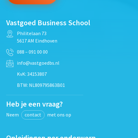
Vastgoed Business School
Philitelaan 73
5617 AM Eindhoven
088 – 091 00 00
info@vastgoedbs.nl
KvK: 34153807
BTW: NL809795863B01
Heb je een vraag?
Neem
contact
met ons op
Opleidingen per onderwerp