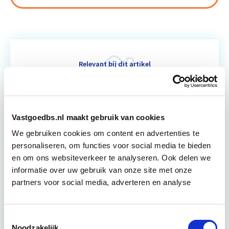
Relevant bij dit artikel
Integraal Vastgoedinspecteur
(BOEI)
Vastgoedbs.nl maakt gebruik van cookies
De opleiding Integraal Vastgoedinspecteur (BOEI)
is bestemd voor vaktechnische deskundigen die de
We gebruiken cookies om content en advertenties te
integrale inspectiemethodiek willen kunnen
personaliseren, om functies voor social media te bieden
hanteren in de dagelijkse beroepsuitoefening.
en om ons websiteverkeer te analyseren. Ook delen we
Lees verder
informatie over uw gebruik van onze site met onze
partners voor social media, adverteren en analyse
17 Lesdagen lesdag(en)
Toestemmingsselectie
Noodzakelijk