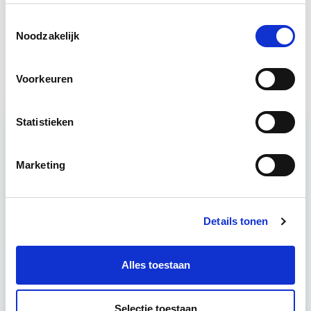
Vastgoedrecht & Bouwrecht
Start wo 16 sep
Toestemmingsselectie
Noodzakelijk
Vastgoedmanagement
Start wo 16 sep
Voorkeuren
Statistieken
Relevant bij dit artikel
Business Case voor Vastgoed- &
Marketing
Projectontwikkeling
Tijdens deze opleiding leer je om integraal
Details tonen
vastgoedprojecten te realiseren en/of te
verbeteren. De belangrijkste trends in vastgoed
Alles toestaan
komen voorbij, waarbij de…
Lees verder
Selectie toestaan