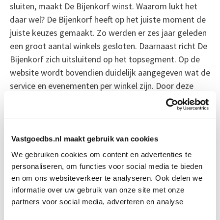
sluiten, maakt De Bijenkorf winst. Waarom lukt het
daar wel? De Bijenkorf heeft op het juiste moment de
juiste keuzes gemaakt. Zo werden er zes jaar geleden
een groot aantal winkels gesloten. Daarnaast richt De
Bijenkorf zich uitsluitend op het topsegment. Op de
website wordt bovendien duidelijk aangegeven wat de
service en evenementen per winkel zijn. Door deze
sterke kanten te benadrukken, heeft De Bijenkorf nog
steeds een sterke positie als traditioneel warenhuis.
Iets wat Hudson’s Bay helaas niet gelukt is.
Vastgoedbs.nl maakt gebruik van cookies
Bron: Het Financieele Dagblad
We gebruiken cookies om content en advertenties te
personaliseren, om functies voor social media te bieden
Boeiend verhaal? Duik dan eens
en om ons websiteverkeer te analyseren. Ook delen we
informatie over uw gebruik van onze site met onze
in deze opleidingen:
partners voor social media, adverteren en analyse