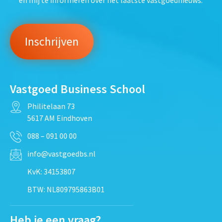
Vastgoed Business School
Philitelaan 73
5617 AM Eindhoven
088 – 091 00 00
info@vastgoedbs.nl
KvK: 34153807
BTW: NL809795863B01
Heb je een vraag?