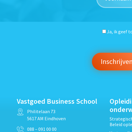
Ja, ik geef 
Vastgoed Business School
Opleid
onder
Philitelaan 73
5617 AM Eindhoven
Strategis
Beleid opl
088 – 091 00 00