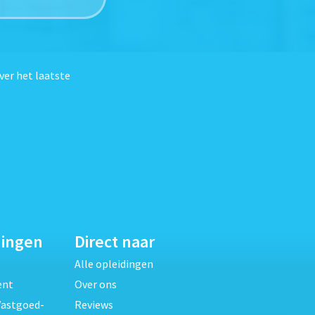
ver het laatste
dingen
Direct naar
Alle opleidingen
ent
Over ons
Vastgoed-
Reviews