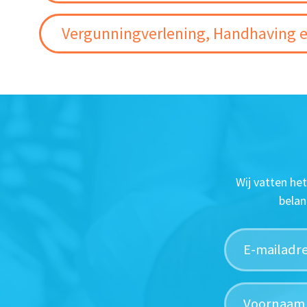
Vergunningverlening, Handhaving e
Wij vatten he
belan