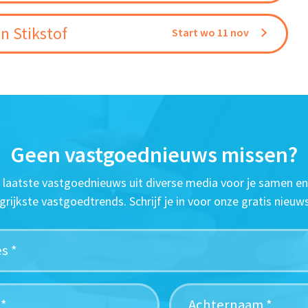
n Stikstof
Start wo 11 nov
Geen vastgoednieuws missen?
t laatste vastgoednieuws uit diverse media voor je samen en
grijkste vastgoedtrends. Schrijf je in voor onze gratis nieuws