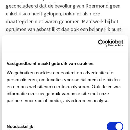
geconcludeerd dat de bevolking van Roermond geen
enkel risico heeft gelopen, ook niet als deze
maatregelen niet waren genomen. Maatwerk bij het
opruimen van asbest lijkt dan ook een belangrijk punt
voor de regering de komende tijd.
Bron: De Volkskrant
Vastgoedbs.nl maakt gebruik van cookies
Boeiend verhaal? Duik dan eens
We gebruiken cookies om content en advertenties te
in deze opleidingen:
personaliseren, om functies voor social media te bieden
en om ons websiteverkeer te analyseren. Ook delen we
informatie over uw gebruik van onze site met onze
Risicomanagement
Start do 15 apr
partners voor social media, adverteren en analyse
Vastgoedmanagement
Start wo 16 sep
Toestemmingsselectie
Noodzakelijk