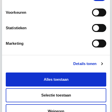
Voorkeuren
Relevant bij dit artikel
Technisch Beheer
Statistieken
Marketing
Een belangrijk onderdeel van goed
vastgoedbeheer is het voortdurend in technisch
goede staat houden van het vastgoed, zodat het
Details tonen
aan de beoogde…
Lees verder
Alles toestaan
Utrecht
Selectie toestaan
1 lesdag lesdag(en)
10 uur
Weigeren