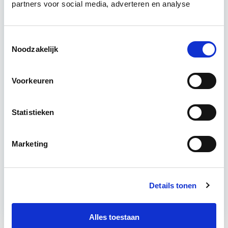
is bestemd voor vaktechnische deskundigen die de
partners voor social media, adverteren en analyse
integrale inspectiemethodiek willen kunnen
hanteren in de dagelijkse beroepsuitoefening.
Toestemmingsselectie
Lees verder
Noodzakelijk
17 Lesdagen lesdag(en)
Voorkeuren
4 uur per week
Statistieken
Eerstvolgende startdatum
Marketing
Direct starten - Blended Learning
Meer informatie
Details tonen
Alles toestaan