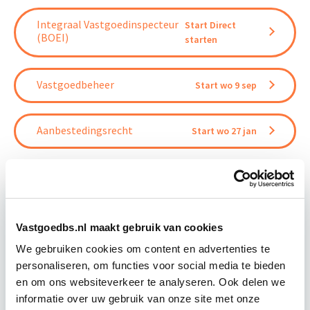
Integraal Vastgoedinspecteur
Start Direct
(BOEI)
starten
Vastgoedbeheer
Start wo 9 sep
Aanbestedingsrecht
Start wo 27 jan
Relevant bij dit artikel
Vastgoedbs.nl maakt gebruik van cookies
Integraal Vastgoedinspecteur
We gebruiken cookies om content en advertenties te
(BOEI)
personaliseren, om functies voor social media te bieden
en om ons websiteverkeer te analyseren. Ook delen we
De opleiding Integraal Vastgoedinspecteur (BOEI)
informatie over uw gebruik van onze site met onze