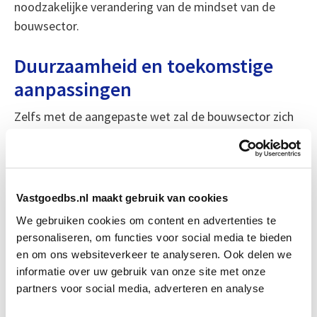
noodzakelijke verandering van de mindset van de
bouwsector.
Duurzaamheid en toekomstige
aanpassingen
Zelfs met de aangepaste wet zal de bouwsector zich
verder moeten inzetten voor duurzaamheid,
bijvoorbeeld door te investeren in emissieloos
materieel. Dit kan echter resulteren in hogere
bouwkosten, die mogelijk doorberekend worden aan
Vastgoedbs.nl maakt gebruik van cookies
consumenten. Toch benadrukt de sector de winst
We gebruiken cookies om content en advertenties te
voor de natuur en het milieu.
personaliseren, om functies voor social media te bieden
en om ons websiteverkeer te analyseren. Ook delen we
Belang van natuurinclusief en
informatie over uw gebruik van onze site met onze
circulair bouwen
partners voor social media, adverteren en analyse