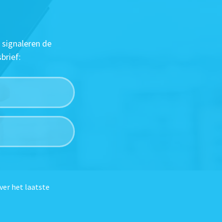
 signaleren de
brief:
ver het laatste