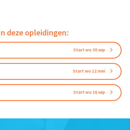
in deze opleidingen:
Start wo 30 sep
Start wo 12 mei
Start wo 16 sep