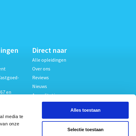
dingen
Direct naar
Alle opleidingen
ent
Over ons
Vastgoed-
Reviews
Nieuws
67 en
Accreditaties
FAQ
unde
Alles toestaan
Contact
al media te
Algemene voorwaarden
beheer
 van onze
Selectie toestaan
Privacy verklaring
oed