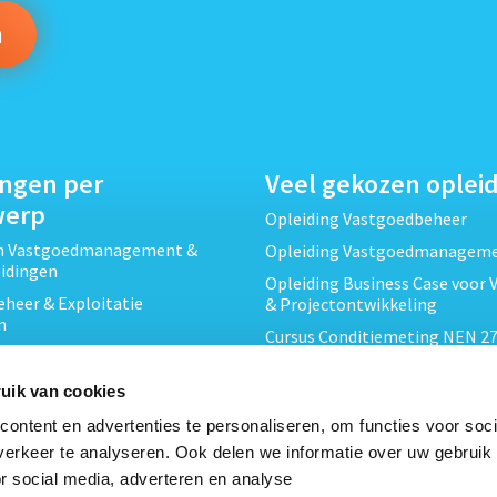
ingen per
Veel gekozen oplei
werp
Opleiding Vastgoedbeheer
ch Vastgoedmanagement &
Opleiding Vastgoedmanagem
eidingen
Opleiding Business Case voor 
heer & Exploitatie
& Projectontwikkeling
n
Cursus Conditiemeting NEN 27
cht & Contracten opleidingen
MJOP
wikkeling &
Opleiding Elementaire Bouwk
uik van cookies
ojecten opleidingen
Cursus EP-W Basis Woningen
ontent en advertenties te personaliseren, om functies voor soci
Onderhoud & Inspectie
Opleiding Professioneel VvE-
erkeer te analyseren. Ook delen we informatie over uw gebruik
en
r social media, adverteren en analyse
Opleiding Projectleider Vastg
ing en Energieprestatie