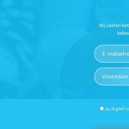
Wij vatten he
belan
Ja, ik geef 