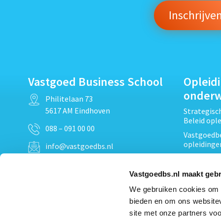
Vastgoed Business School
Opleid
onder
Philitelaan 73
5617 AM Eindhoven
Strategis
Beleid opl
088 – 091 00 00
Vastgoedbe
opleidinge
info@vastgoedbs.nl
Vastgoedre
KvK: 34153807
Projectont
Vastgoedbs.nl maakt gebr
BTW: NL809795863B01
Vastgoedpr
We gebruiken cookies om c
Techniek, 
bieden en om ons websitev
Opleiding
Heb je een vraag?
site met onze partners voo
Verduurzam