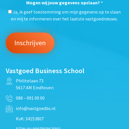
Mogen wij jouw gegevens opslaan?
*
Ja, ik geef toestemming om mijn gegevens op te slaan
en mij te informeren over het laatste vastgoednieuws.
Vastgoed Business School
Philitelaan 73
5617 AM Eindhoven
088 – 091 00 00
info@vastgoedbs.nl
KvK: 34153807
BTW: NL809795863B01