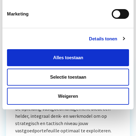
Business Case voor Vastgoed- &
Start do
Projectontwikkeling
Marketing
10 sep
Vastgoedmarkt & Trends
Start wo 30 sep
Details tonen
Alles toestaan
Selectie toestaan
Relevant bij dit artikel
Vastgoedmanagement
Weigeren
De opleiding Vastgoedmanagement biedt een
helder, integraal denk- en werkmodel om op
strategisch en tactisch niveau jouw
vastgoedportefeuille optimaal te exploiteren.