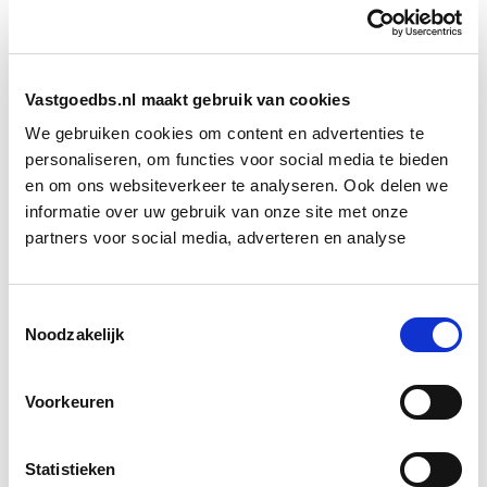
naar de totstandkoming van de huidige steden, geeft
aan dat hiermee duidelijk wordt hoeveel invloed een
herindeling of uitbreiding kan hebben op een stad.
Vastgoedbs.nl maakt gebruik van cookies
Ook als er nu ingrijpende veranderingen worden
We gebruiken cookies om content en advertenties te
gedaan of als de stad uitgebreid wordt, zal het
personaliseren, om functies voor social media te bieden
gebruikte stratenpatroon nog eeuwen blijven bestaan.
en om ons websiteverkeer te analyseren. Ook delen we
Daarom moet er goed nagedacht worden over hoe de
informatie over uw gebruik van onze site met onze
stad de huidige situatie aanpakt.
partners voor social media, adverteren en analyse
Bron: FD.nl
Toestemmingsselectie
Noodzakelijk
Boeiend verhaal? Duik dan eens
in deze opleidingen:
Voorkeuren
Vastgoedbeheer
Start wo 9 sep
Statistieken