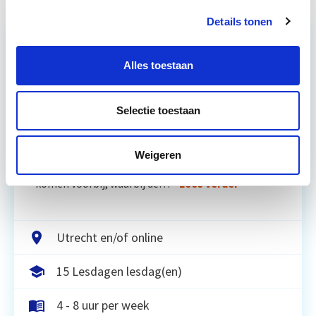
Details tonen
Relevant bij dit artikel
Alles toestaan
Business Case voor Vastgoed- &
Projectontwikkeling
Selectie toestaan
Tijdens deze opleiding leer je om integraal
vastgoedprojecten te realiseren en/of te
Weigeren
verbeteren. De belangrijkste trends in vastgoed
komen voorbij, waarbij de…
Lees verder
Utrecht en/of online
15 Lesdagen lesdag(en)
4 - 8 uur per week