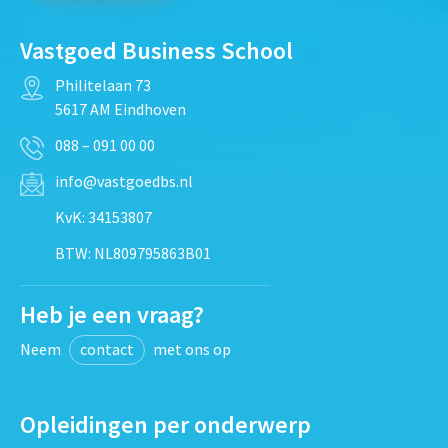
Vastgoed Business School
Philitelaan 73
5617 AM Eindhoven
088 – 091 00 00
info@vastgoedbs.nl
KvK: 34153807
BTW: NL809795863B01
Heb je een vraag?
Neem
contact
met ons op
Opleidingen per onderwerp