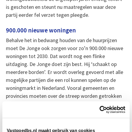
is geschoten en steunt nu maatregelen waar deze
partij eerder fel verzet tegen pleegde.
900.000 nieuwe woningen
Behalve het in bedwang houden van de huurprijzen
moet De Jonge ook zorgen voor zo’n 900.000 nieuwe
woningen tot 2030. Dat wordt nog een flinke
uitdaging. De Jonge doet zijn best. Hij ‘schaakt op
meerdere borden’. Er wordt overleg gevoerd met alle
mogelijke partijen die een rol kunnen spelen op de
woningmarkt in Nederland. Vooral gemeenten en
provincies moeten over de streep worden getrokken
om zich te willen inzetten voor de woningmarkt.
Daarnaast zijn er nog meer hobbels te nemen. De
kosten voor de bouw stijgen en dan is er ook nog het
stikstofprobleem. Maar De Jonge is vastberaden. Die
Vastgoedbs.nl maakt gebruik van cookies