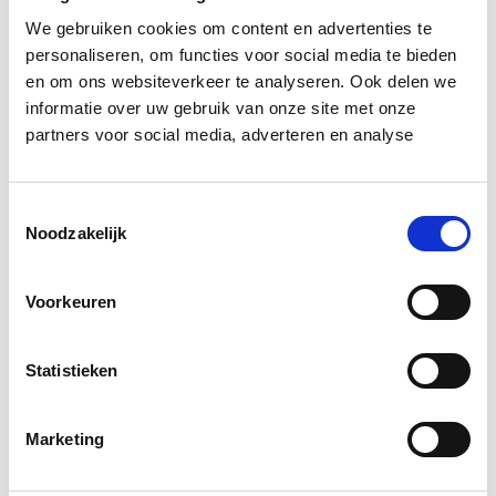
900.000 woningen moeten er hoe dan ook staan in
We gebruiken cookies om content en advertenties te
2030.
personaliseren, om functies voor social media te bieden
en om ons websiteverkeer te analyseren. Ook delen we
Bron: Het Financieele Dagblad
informatie over uw gebruik van onze site met onze
partners voor social media, adverteren en analyse
Boeiend verhaal? Duik dan eens
in deze opleidingen:
Toestemmingsselectie
Noodzakelijk
Business Case voor Vastgoed- &
Start do
Projectontwikkeling
10 sep
Voorkeuren
Vastgoedmarkt & Trends
Start wo 30 sep
Statistieken
Vastgoedbeheer
Start wo 9 sep
Marketing