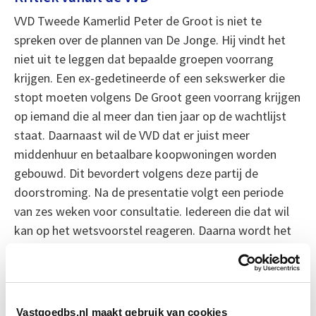
VVD Tweede Kamerlid Peter de Groot is niet te
spreken over de plannen van De Jonge. Hij vindt het
niet uit te leggen dat bepaalde groepen voorrang
krijgen. Een ex-gedetineerde of een sekswerker die
stopt moeten volgens De Groot geen voorrang krijgen
op iemand die al meer dan tien jaar op de wachtlijst
staat. Daarnaast wil de VVD dat er juist meer
middenhuur en betaalbare koopwoningen worden
gebouwd. Dit bevordert volgens deze partij de
doorstroming. Na de presentatie volgt een periode
van zes weken voor consultatie. Iedereen die dat wil
kan op het wetsvoorstel reageren. Daarna wordt het
naar de Tweede Kamer gestuurd. De Jonge hoopt dat
het lukt om de wet per 1 januari 2024 te laten ingaan.
Of dat gaat lukken is nog niet duidelijk. Dit zal onder
meer afhangen van de vraag of de grootste
Vastgoedbs.nl maakt gebruik van cookies