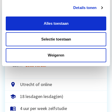
Details tonen
Alles toestaan
Relevant bij dit artikel
Circulair Bouwen
Selectie toestaan
Circulair bouwen is de toekomst. Letterlijk, want in
2050 wil de Nederlandse overheid dat de
Weigeren
bouweconomie volledig circulair is. Dit betekent
dat…
Lees verder
Utrecht of online
18 lesdagen lesdag(en)
4 uur per week zelfstudie