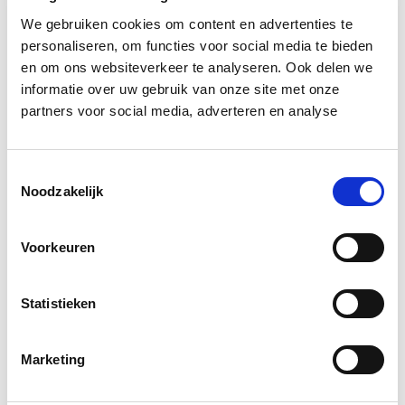
regeringspartij VVD uiteindelijk met de plannen
We gebruiken cookies om content en advertenties te
instemt.
personaliseren, om functies voor social media te bieden
en om ons websiteverkeer te analyseren. Ook delen we
Bron: Het Financieele Dagblad
informatie over uw gebruik van onze site met onze
partners voor social media, adverteren en analyse
Boeiend verhaal? Duik dan eens
in deze opleidingen:
Toestemmingsselectie
Noodzakelijk
Circulair Bouwen
Start do 24 sep
Voorkeuren
Business Case voor Vastgoed- &
Start do
Projectontwikkeling
10 sep
Statistieken
Omgevingsrecht
Start wo 28 okt
Marketing