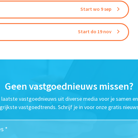
Start wo 9 sep
Start do 19 nov
Geen vastgoednieuws missen?
t laatste vastgoednieuws uit diverse media voor je samen en
grijkste vastgoedtrends. Schrijf je in voor onze gratis nieuws