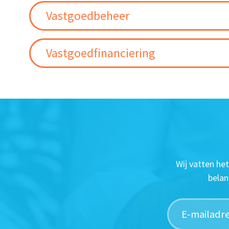
Vastgoedbeheer
Vastgoedfinanciering
Wij vatten he
belan