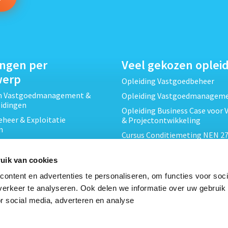
ingen per
Veel gekozen oplei
werp
Opleiding Vastgoedbeheer
ch Vastgoedmanagement &
Opleiding Vastgoedmanagem
eidingen
Opleiding Business Case voor 
heer & Exploitatie
& Projectontwikkeling
n
Cursus Conditiemeting NEN 27
cht & Contracten opleidingen
MJOP
wikkeling &
Opleiding Elementaire Bouwk
uik van cookies
ojecten opleidingen
Cursus EP-W Basis Woningen
ontent en advertenties te personaliseren, om functies voor soci
Onderhoud & Inspectie
Opleiding Professioneel VvE-
erkeer te analyseren. Ook delen we informatie over uw gebruik
en
r social media, adverteren en analyse
Opleiding Projectleider Vastg
ing en Energieprestatie
n
Opleiding Vastgoedrecht & B