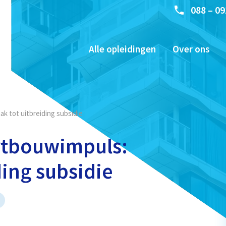
088 – 09
Alle opleidingen
Over ons
k tot uitbreiding subsidie
artbouwimpuls:
ding subsidie