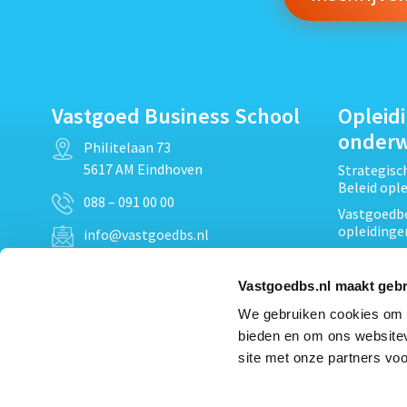
Vastgoed Business School
Opleid
onder
Philitelaan 73
5617 AM Eindhoven
Strategis
Beleid opl
088 – 091 00 00
Vastgoedbe
opleidinge
info@vastgoedbs.nl
Vastgoedre
KvK: 34153807
Projectont
Vastgoedbs.nl maakt gebr
BTW: NL809795863B01
Vastgoedpr
We gebruiken cookies om c
Techniek, 
bieden en om ons websitev
Opleiding
Heb je een vraag?
site met onze partners voo
Verduurzam
Neem
contact
met ons op
opleidinge