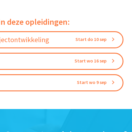
in deze opleidingen:
jectontwikkeling
Start do 10 sep
Start wo 16 sep
Start wo 9 sep