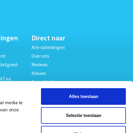
dingen
Direct naar
Alle opleidingen
ent
Over ons
Vastgoed-
Reviews
Nieuws
67 en
Accreditaties
FAQ
unde
Alles toestaan
Contact
al media te
Algemene voorwaarden
beheer
 van onze
Selectie toestaan
Privacy verklaring
oed
ouwrecht